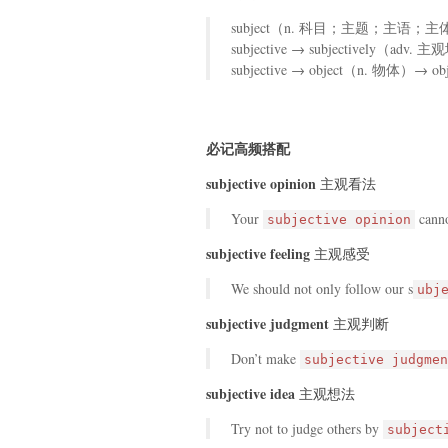
subject（n. 科目；主题；主语；主体）→
subjective → subjectively（adv. 
subjective → object（n. 物体）→ o
必记高频搭配
subjective opinion
主观看法
Your
canno
subjective opinion
subjective feeling
主观感受
We should not only follow our s
ubj
subjective judgment
主观判断
Don’t make
subjective judgmen
subjective idea
主观想法
Try not to judge others by
subject