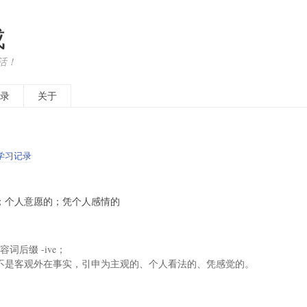
成
活！
录
关于
学习记录
j. 主观的；个人意愿的；凭个人感情的
形容词后缀 -ive；
不是客观外在事实，引申为主观的、个人看法的、凭感觉的。