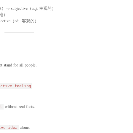
 subjective（adj. 主观的）
主观地）
bjective（adj. 客观的）
t stand for all people.
.
ective feeling
without real facts.
t
alone.
ive idea