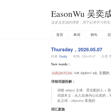
EasonWu 吴奕
这是吴奕成的博客，用于记录学习和生
首页
单词
例句
目
Thursday，2026.05.07
作者:
Daddy
时间:
2026-05-07
分类:
New words：
/səbˈdʒektɪv/ ad
subjective
详细词源拆解：
词根 subject 主体、受支配的人 + 
词源本义：从人自身内心出发的，
反义词：objective 客观的
词汇家族