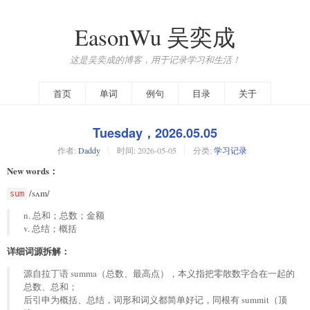
EasonWu 吴奕成
这是吴奕成的博客，用于记录学习和生活！
首页
单词
例句
目录
关于
Tuesday，2026.05.05
作者:
Daddy
时间:
2026-05-05
分类:
学习记录
New words：
/sʌm/
sum
n. 总和；总数；金额
v. 总结；概括
详细词源拆解：
源自拉丁语 summa（总数、最高点），本义指把零散数字合在一起的
总数、总和；
后引申为概括、总结，词形和词义都简单好记，同根有 summit（顶