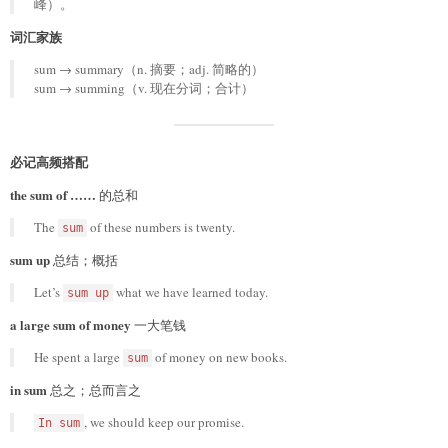
峰）。
词汇家族
sum → summary（n. 摘要；adj. 简略的）
sum → summing（v. 现在分词；合计）
必记高频搭配
the sum of ……
的总和
The
of these numbers is twenty.
sum
sum up
总结；概括
Let’s
what we have learned today.
sum up
a large sum of money
一大笔钱
He spent a large
of money on new books.
sum
in sum
总之；总而言之
, we should keep our promise.
In sum