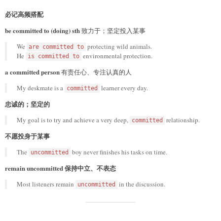
必记高频搭配
be committed to (doing) sth
致力于；坚定投入某事
We
protecting wild animals.
are committed to
He
environmental protection.
is committed to
a committed person
有责任心、专注认真的人
My deskmate is a
learner every day.
committed
忠诚的；坚定的
My goal is to try and achieve a very deep,
relationship.
committed
不愿投身于某事
The
boy never finishes his tasks on time.
uncommitted
remain uncommitted 保持中立、不表态
Most listeners remain
in the discussion.
uncommitted