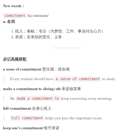
New words：
/kəˈmɪtmənt/
commitment
n. 名词
投入；奉献；专注（为梦想、工作、事业付出心力）
承诺；应承担的责任、义务
必记高频搭配
a sense of commitment
责任感；使命感
Every student should have
to study.
a sense of commitment
make a commitment to (doing) sth
承诺做某事
He
keep exercising every morning.
made a commitment to
full commitment
全身心投入
helps you pass the important exam.
Full commitment
keep one’s commitment
恪守承诺