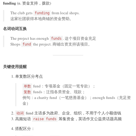
funding
(n. 资金支持，拨款)
The club gets
from local shops.
funding
这家社团获得本地商铺的资金赞助。
名词动词互换
The project has enough
. 这个项目资金充足
funds
Shops
the project. 商铺出资支持该项目。
fund
关键使用提醒
单复数区分考点
fund：专项基金（固定一笔专款）；
单数
funds：泛指各类资金、现款；
复数
例句：a charity fund（一笔慈善基金）；enough funds（充足资
金）
fund 主语多为政府、企业、组织，不用于个人小额借钱
动词
高频短语
筹集资金，英语作文公益类话题高频
raise funds
搭配区分：