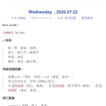
Wednesday，2026.07.22
作者:
Daddy
时间:
2026-07-22
分类:
学习记录
暂无评论
New words：
/kəˈmɪt/
commit
v. 动词
犯（罪、错误、过错）
投入；致力于；献身于
承诺；保证
移交；送交（较少考）
详细词源拆解：
前缀 com-（完全、共同）+ mit（派送、交付）；
本义交付出去，引申三层核心含义：
①
（投入、献身）、②
（犯下罪行 / 错误）、③
交付自身
交付过错
交
（保证、承诺）。
付承诺
词汇家族
commit (v. 犯错；投入；承诺)