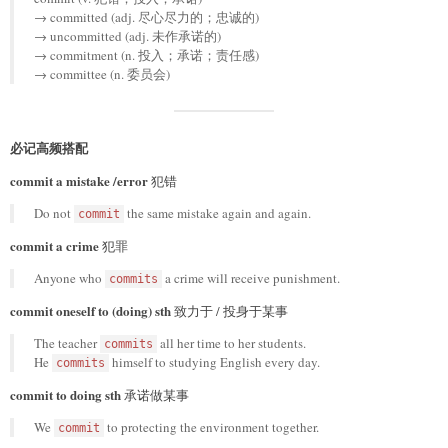
→ committed (adj. 尽心尽力的；忠诚的)
→ uncommitted (adj. 未作承诺的)
→ commitment (n. 投入；承诺；责任感)
→ committee (n. 委员会)
必记高频搭配
commit a mistake /error
犯错
Do not
the same mistake again and again.
commit
commit a crime
犯罪
Anyone who
a crime will receive punishment.
commits
commit oneself to (doing) sth
致力于 / 投身于某事
The teacher
all her time to her students.
commits
He
himself to studying English every day.
commits
commit to doing sth
承诺做某事
We
to protecting the environment together.
commit