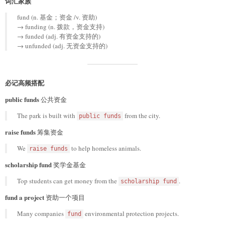
词汇家族
fund (n. 基金；资金 /v. 资助)
→ funding (n. 拨款，资金支持)
→ funded (adj. 有资金支持的)
→ unfunded (adj. 无资金支持的)
必记高频搭配
public funds
公共资金
The park is built with
from the city.
public funds
raise funds
筹集资金
We
to help homeless animals.
raise funds
scholarship fund
奖学金基金
Top students can get money from the
.
scholarship fund
fund a project
资助一个项目
Many companies
environmental protection projects.
fund