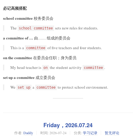
必记高频搭配
school committee
校务委员会
The
sets new rules for students.
school committee
a committee of …
由…… 组成的委员会
This is a
of five teachers and four students.
committee
on the committee
在委员会任职；身为委员
My head teacher is
the student activity
.
on
committee
set up a committee
成立委员会
We
a
to protect school environment.
set up
committee
Friday，2026.07.24
作者:
Daddy
时间:
2026-07-24
分类:
学习记录
暂无评论